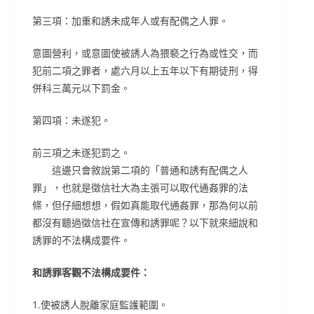
第三項：加重和誘未成年人或有配偶之人罪。
意圖營利，或意圖使被誘人為猥褻之行為或性交，而
犯前二項之罪者，處六月以上五年以下有期徒刑，得
併科三萬元以下罰金。
第四項：未遂犯。
前三項之未遂犯罰之。
這邊只會敘說第二項的「普通和誘有配偶之人
罪」，也就是徵信社大為主張可以取代通姦罪的法
條，但仔細想想，假如真能取代通姦罪，那為何以前
都沒有聽過徵信社在宣傳和誘罪呢？以下就來細說和
誘罪的不法構成要件。
和誘罪客觀不法構成要件：
1.使被誘人脫離家庭監護範圍。