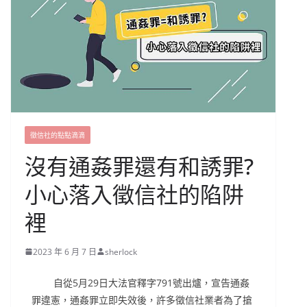
徵信社的點點滴滴
沒有通姦罪還有和誘罪?
小心落入徵信社的陷阱
裡
2023 年 6 月 7 日
sherlock
自從5月29日大法官釋字791號出爐，宣告通姦
罪違憲，通姦罪立即失效後，許多徵信社業者為了搶