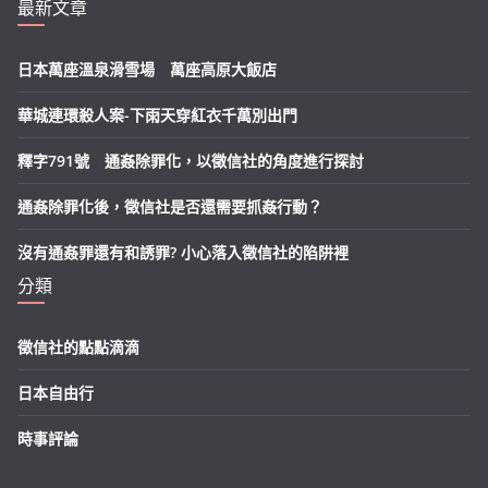
最新文章
日本萬座溫泉滑雪場 萬座高原大飯店
華城連環殺人案-下雨天穿紅衣千萬別出門
釋字791號 通姦除罪化，以徵信社的角度進行探討
通姦除罪化後，徵信社是否還需要抓姦行動？
沒有通姦罪還有和誘罪? 小心落入徵信社的陷阱裡
分類
徵信社的點點滴滴
日本自由行
時事評論