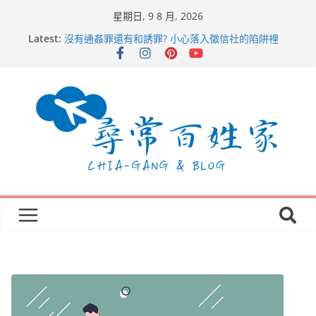
星期日, 9 8 月, 2026
Latest:
沒有通姦罪還有和誘罪? 小心落入徵信社的陷阱裡
日本萬座溫泉滑雪場 萬座高原大飯店
華城連環殺人案-下雨天穿紅衣千萬別出門
釋字791號 通姦除罪化，以徵信社的角度進行探討
通姦除罪化後，徵信社是否還需要抓姦行動？