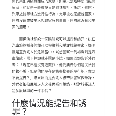
開其與配偶組織而成的家庭，如果只是短時間的離開
家庭，也就是一般來說只是跑到旅社、飯店、賓館、
汽車旅館等地方進行性行為，完畢後吃個飯就回家，
自然沒造成被誘人脫離家庭的事實，自然就沒有和誘
罪的適用。
而徵信社卻設一個陷阱說可以提告和誘罪，說在
汽車旅館抓姦仍然可以報警稱和誘罪找警察來，擺明
就是置委託人於危險當中，試想警察一到場看到是汽
車旅館，當下掉頭就走還是小試，如果回頭告訴外遇
者：「現在已經沒有通姦罪，他們要告你們是民法我
們管不著，但是他們現在是妨害秘密的現行犯，你要
不要提告？」結果反而是委託人被帶回警察做筆錄，
外遇者拍拍屁股走人之後再補作筆錄，那對於委託人
是多麼難堪的一件事情？
什麼情況能提告和誘
罪？